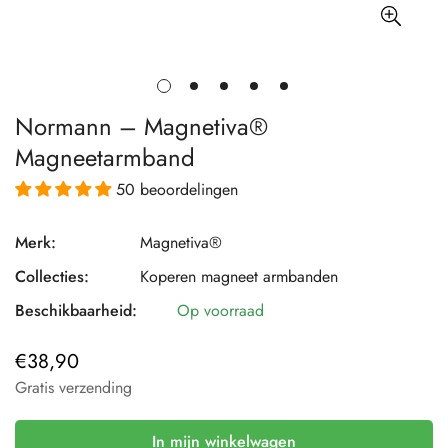
Normann – Magnetiva®
Magneetarmband
50 beoordelingen
Merk:
Magnetiva®
Collecties:
Koperen magneet armbanden
Beschikbaarheid:
Op voorraad
€38,90
Normale
prijs
Gratis verzending
In mijn winkelwagen