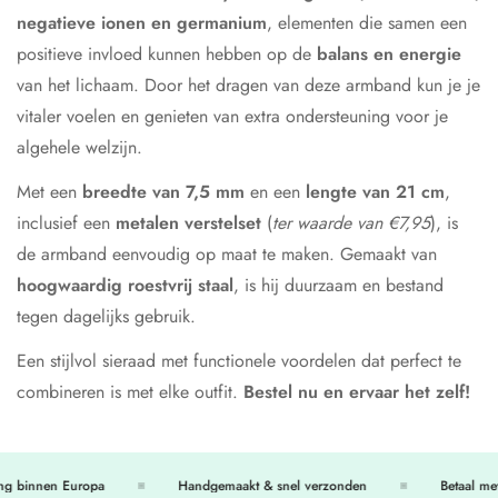
negatieve ionen en germanium
, elementen die samen een
positieve invloed kunnen hebben op de
balans en energie
van het lichaam. Door het dragen van deze armband kun je je
vitaler voelen en genieten van extra ondersteuning voor je
algehele welzijn.
Met een
breedte van 7,5 mm
en een
lengte van 21 cm
,
inclusief een
metalen verstelset
(
ter waarde van €7,95
), is
de armband eenvoudig op maat te maken. Gemaakt van
hoogwaardig roestvrij staal
, is hij duurzaam en bestand
tegen dagelijks gebruik.
Een stijlvol sieraad met functionele voordelen dat perfect te
combineren is met elke outfit.
Bestel nu en ervaar het zelf!
ng binnen Europa
Handgemaakt & snel verzonden
Betaal met