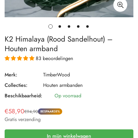
K2 Himalaya (Rood Sandelhout) –
Houten armband
83 beoordelingen
Merk:
TimberWood
Collecties:
Houten armbanden
Beschikbaarheid:
Op voorraad
€58,90
€94,90
Verkoopprijs
Normale
BESPAAR
38%
Gratis verzending
prijs
In mijn winkelwagen