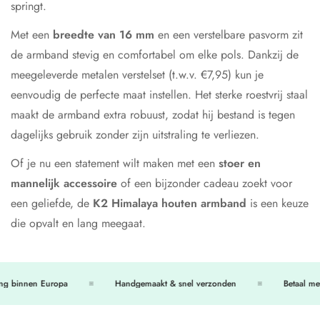
springt.
Met een
breedte van 16 mm
en een verstelbare pasvorm zit
de armband stevig en comfortabel om elke pols. Dankzij de
meegeleverde metalen verstelset (t.w.v. €7,95) kun je
eenvoudig de perfecte maat instellen. Het sterke roestvrij staal
maakt de armband extra robuust, zodat hij bestand is tegen
dagelijks gebruik zonder zijn uitstraling te verliezen.
Of je nu een statement wilt maken met een
stoer en
mannelijk accessoire
of een bijzonder cadeau zoekt voor
een geliefde, de
K2 Himalaya houten armband
is een keuze
die opvalt en lang meegaat.
ng binnen Europa
Handgemaakt & snel verzonden
Betaal met