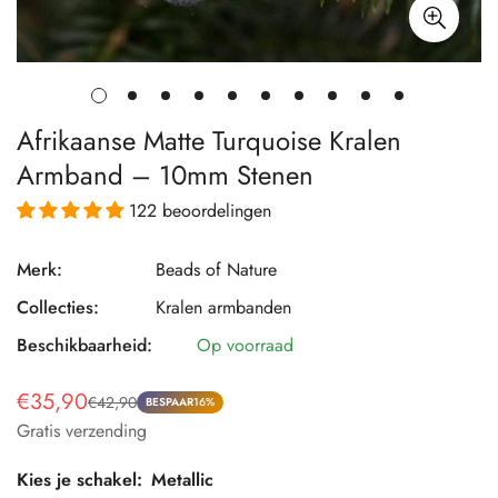
Afrikaanse Matte Turquoise Kralen
Armband – 10mm Stenen
122 beoordelingen
Merk:
Beads of Nature
Collecties:
Kralen armbanden
Beschikbaarheid:
Op voorraad
€35,90
€42,90
Verkoopprijs
Normale
BESPAAR
16%
Gratis verzending
prijs
Kies je schakel:
Metallic