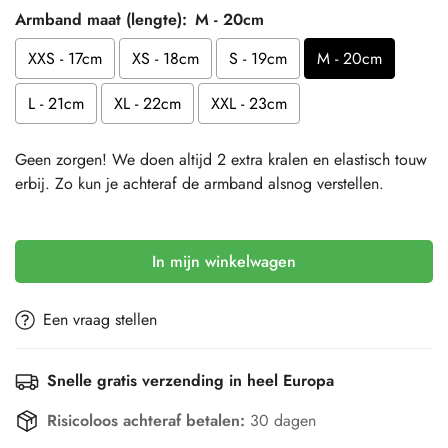
Armband maat (lengte):
M - 20cm
XXS - 17cm
XS - 18cm
S - 19cm
M - 20cm
L - 21cm
XL - 22cm
XXL - 23cm
Geen zorgen! We doen altijd 2 extra kralen en elastisch touw
erbij. Zo kun je achteraf de armband alsnog verstellen.
Selection will add
to the price
In mijn winkelwagen
Een vraag stellen
Snelle gratis verzending in heel Europa
Risicoloos achteraf betalen:
30 dagen