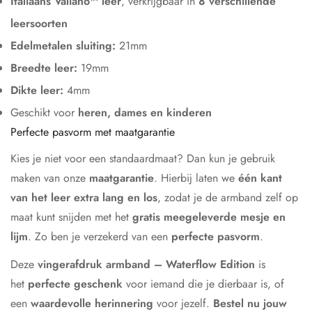
Italiaans Valiano™ leer
, verkrijgbaar in
8 verschillende
leersoorten
Edelmetalen sluiting:
21mm
Breedte leer:
19mm
Dikte leer:
4mm
Geschikt voor
heren, dames en kinderen
Perfecte pasvorm met maatgarantie
Kies je niet voor een standaardmaat? Dan kun je gebruik
maken van onze
maatgarantie
. Hierbij laten we
één kant
van het leer extra lang en los
, zodat je de armband zelf op
maat kunt snijden met het
gratis meegeleverde mesje en
lijm
. Zo ben je verzekerd van een
perfecte pasvorm
.
Deze
vingerafdruk armband – Waterflow Edition
is
het
perfecte geschenk
voor iemand die je dierbaar is, of
een
waardevolle herinnering
voor jezelf.
Bestel nu jouw