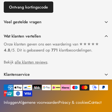
Ontvang kortingscode
Veel gestelde vragen
Maattabel armbanden
Wat klanten vertellen
Leren armband zelf verstellen
Onze klanten geven ons een waardering van
⭐ ⭐ ⭐ ⭐ ⭐
Kralen armband zelf verstellen
4.8
/5. Dit is gebaseerd op
771
klantbeoordelingen.
Hoe maak je een vingerafdruk?
Bekijk
alle klanten reviews
.
Horloge verstellen
Klantenservice
Bedrijfsweg 16
3831KE Leusden
Live chat
: ma t/m za bereikbaar van 9:00 tot 18:00.
Inloggen
Algemene voorwaarden
Privacy & cookies
Contact
info@armbanden.nl