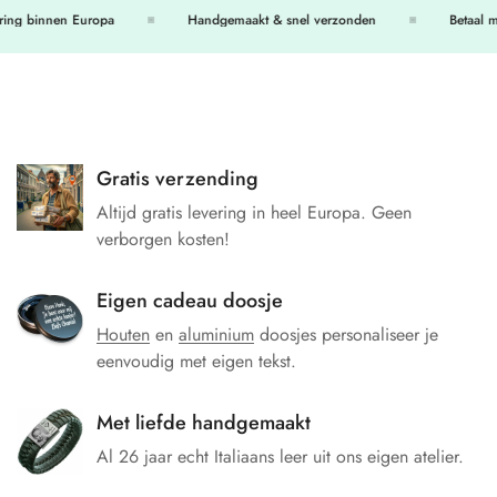
ng binnen Europa
Handgemaakt & snel verzonden
Betaal met
Gratis verzending
Altijd gratis levering in heel Europa. Geen
verborgen kosten!
Eigen cadeau doosje
Houten
en
aluminium
doosjes personaliseer je
eenvoudig met eigen tekst.
Met liefde handgemaakt
Al 26 jaar echt Italiaans leer uit ons eigen atelier.